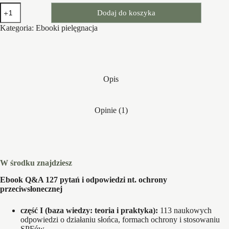
ilość
Dodaj do koszyka
Czysta
rutyna:
Kategoria:
Ebooki pielęgnacja
Q&A
127
pytań
i
odpowiedzi
nt.
Opis
ochrony
przeciwsłonecznej
-
Opinie (1)
cz.
I
i
II
+
bonusy
W środku znajdziesz
Ebook Q&A 127 pytań i odpowiedzi nt. ochrony
przeciwsłonecznej
część I (baza wiedzy: teoria i praktyka):
113 naukowych
odpowiedzi o działaniu słońca, formach ochrony i stosowaniu
SPFów.