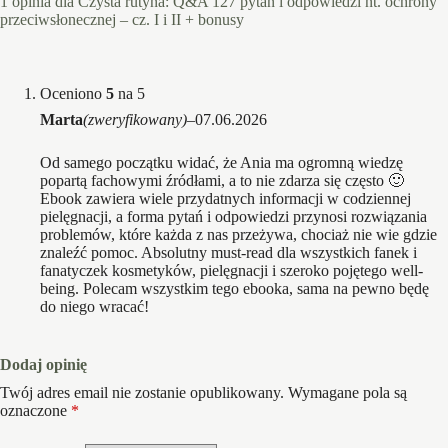
1 opinia dla
Czysta rutyna: Q&A 127 pytań i odpowiedzi nt. ochrony
przeciwsłonecznej – cz. I i II + bonusy
Oceniono
5
na 5
Marta
(zweryfikowany)
–
07.06.2026
Od samego początku widać, że Ania ma ogromną wiedzę
popartą fachowymi źródłami, a to nie zdarza się często 🙂
Ebook zawiera wiele przydatnych informacji w codziennej
pielęgnacji, a forma pytań i odpowiedzi przynosi rozwiązania
problemów, które każda z nas przeżywa, chociaż nie wie gdzie
znaleźć pomoc. Absolutny must-read dla wszystkich fanek i
fanatyczek kosmetyków, pielęgnacji i szeroko pojętego well-
being. Polecam wszystkim tego ebooka, sama na pewno będę
do niego wracać!
Dodaj opinię
Twój adres email nie zostanie opublikowany.
Wymagane pola są
oznaczone
*