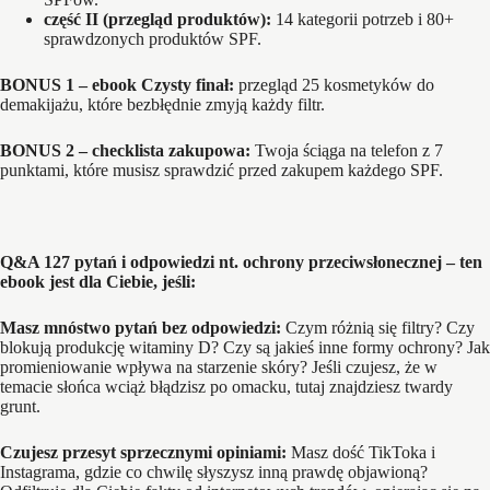
część II (przegląd produktów):
14 kategorii potrzeb i 80+
sprawdzonych produktów SPF.
BONUS 1 – ebook Czysty finał:
przegląd 25 kosmetyków do
demakijażu, które bezbłędnie zmyją każdy filtr.
BONUS 2 – checklista zakupowa:
Twoja ściąga na telefon z 7
punktami, które musisz sprawdzić przed zakupem każdego SPF.
Q&A 127 pytań i odpowiedzi nt. ochrony przeciwsłonecznej – ten
ebook jest dla Ciebie, jeśli:
Masz mnóstwo pytań bez odpowiedzi:
Czym różnią się filtry? Czy
blokują produkcję witaminy D? Czy są jakieś inne formy ochrony? Jak
promieniowanie wpływa na starzenie skóry? Jeśli czujesz, że w
temacie słońca wciąż błądzisz po omacku, tutaj znajdziesz twardy
grunt.
Czujesz przesyt sprzecznymi opiniami:
Masz dość TikToka i
Instagrama, gdzie co chwilę słyszysz inną prawdę objawioną?