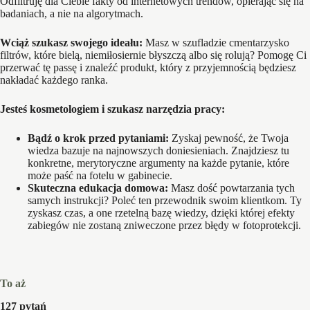
Odfiltruję dla Ciebie fakty od internetowych trendów, opierając się na
badaniach, a nie na algorytmach.
Wciąż szukasz swojego ideału:
Masz w szufladzie cmentarzysko
filtrów, które bielą, niemiłosiernie błyszczą albo się rolują? Pomogę Ci
przerwać tę passę i znaleźć produkt, który z przyjemnością będziesz
nakładać każdego ranka.
Jesteś kosmetologiem i szukasz narzędzia pracy:
Bądź o krok przed pytaniami:
Zyskaj pewność, że Twoja
wiedza bazuje na najnowszych doniesieniach. Znajdziesz tu
konkretne, merytoryczne argumenty na każde pytanie, które
może paść na fotelu w gabinecie.
Skuteczna edukacja domowa:
Masz dość powtarzania tych
samych instrukcji? Poleć ten przewodnik swoim klientkom. Ty
zyskasz czas, a one rzetelną bazę wiedzy, dzięki której efekty
zabiegów nie zostaną zniweczone przez błędy w fotoprotekcji.
To aż
127 pytań