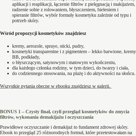
aplikacji i reaplikacji, łączenie filtrów z pielęgnacją i makijażem,
radzenie sobie z rolowaniem, błyszczeniem, bieleniem i
spieranie filtrów, wybór formuły kosmetyku zależnie od typu i
potrzeb skóry.
Wśród propozycji kosmetyków znajdziesz
kremy, aerozole, spraye, sticki, pudry,
kosmetyki transparentne i z pigmentem – lekko barwione, kremy
BB, podkłady,
o błyszczącym, satynowym i matowym wykończeniu,
dla każdego członka rodziny, w tym dzieci, do twarzy i ciała,
do codziennego stosowania, na plażę i do aktywności na słońcu.
Wszystkie pytania obecne w ebooku znajdziesz w galerii.
BONUS 1 – Czysty finał, czyli przegląd kosmetyków do zmycia
filtrów, wykonania demakijażu i oczyszczania
Prawidłowe oczyszczanie i demakijaż to fundament zdrowej skóry.
Ebook to przegląd 25 różnorodnych formuł, które przetestowałam na