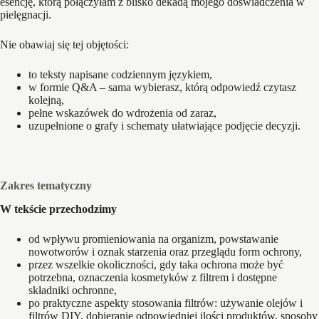
esencję, którą połączyłam z blisko dekadą mojego doświadczenia w
pielęgnacji.
Nie obawiaj się tej objętości:
to teksty napisane codziennym językiem,
w formie Q&A – sama wybierasz, którą odpowiedź czytasz
kolejną,
pełne wskazówek do wdrożenia od zaraz,
uzupełnione o grafy i schematy ułatwiające podjęcie decyzji.
Zakres tematyczny
W tekście przechodzimy
od wpływu promieniowania na organizm, powstawanie
nowotworów i oznak starzenia oraz przeglądu form ochrony,
przez wszelkie okoliczności, gdy taka ochrona może być
potrzebna, oznaczenia kosmetyków z filtrem i dostępne
składniki ochronne,
po praktyczne aspekty stosowania filtrów: używanie olejów i
filtrów DIY, dobieranie odpowiedniej ilości produktów, sposoby