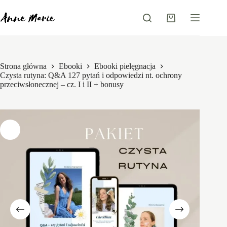
Przejdź
do
Koszyk
treści
Strona główna
Ebooki
Ebooki pielęgnacja
Czysta rutyna: Q&A 127 pytań i odpowiedzi nt. ochrony
przeciwsłonecznej – cz. I i II + bonusy