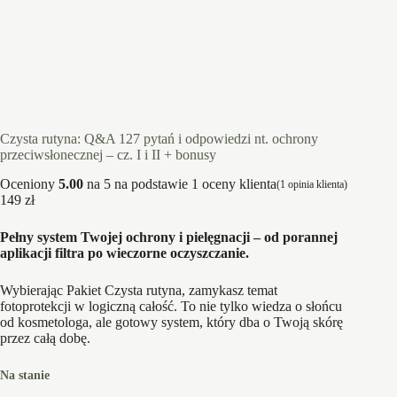
Czysta rutyna: Q&A 127 pytań i odpowiedzi nt. ochrony
przeciwsłonecznej – cz. I i II + bonusy
Oceniony
5.00
na 5 na podstawie
1
oceny klienta
(
1
opinia klienta)
149
zł
Pełny system Twojej ochrony i pielęgnacji – od porannej
aplikacji filtra po wieczorne oczyszczanie.
Wybierając Pakiet Czysta rutyna, zamykasz temat
fotoprotekcji w logiczną całość. To nie tylko wiedza o słońcu
od kosmetologa, ale gotowy system, który dba o Twoją skórę
przez całą dobę.
Na stanie