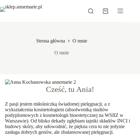
Przejdź
do
Koszyk
treści
Strona główna
O mnie
O mnie
Cześć, tu Ania!
Z pasji jestem miłośniczką świadomej pielęgnacji, a z
wykształcenia kosmetologiem (absolwentką studiów
podyplomowych z kosmetologii bioestetycznej na WSIIZ w
Warszawie). Od blisko dekady zgłębiam tajniki składów INCI i
budowy skóry, aby udowodnić, że piękna cera to nie jedynie
zasługa dobrych genów, ale zbalansowanej pielęgnacji.